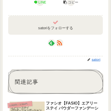
LINE
コピー
satoriをフォローする
satori
関連記事
ファシオ【FASIO】エアリー
2
,000円～3,000円未満
ステイ パウダーファンデーシ