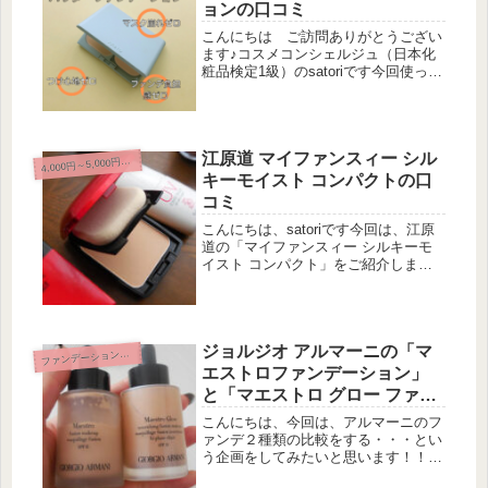
ョンの口コミ
こんにちは ご訪問ありがとうござい
ます♪コスメコンシェルジュ（日本化
粧品検定1級）のsatoriです今回使って
みたファンデーションは・・・ファシ
オ【FASIO】エアリーステイ パウダ
ーファンデーション"]です！先日、＠
コスメの2022年の上...
江原道 マイファンスィー シル
4
,000円～5,000円未満
キーモイスト コンパクトの口
コミ
こんにちは、satoriです今回は、江原
道の「マイファンスィー シルキーモ
イスト コンパクト」をご紹介しま
す。江原道は、ファンデの中では、個
人的にかなりお気に入りのブランドで
す。パウダーファンデーションも欲し
いなと思っていたので、今回割引な...
ジョルジオ アルマーニの「マ
ァンデーション－まとめ
フ
エストロファンデーション」
と「マエストロ グロー ファン
デーション」はどこが違う？
こんにちは、今回は、アルマーニのフ
実際に使って比較！
ァンデ２種類の比較をする・・・とい
う企画をしてみたいと思います！！こ
の商品の説明として、行く場所や時に