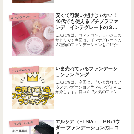
よって服は着替えるのに、ファンデー
ションは毎日同じものを使うのは不思
議なこと。ドレスを着替えるように肌
安くて可愛いだけじゃない！
を...
4
0代のファンデーション
40代でも使えるプチプラファ
ンデ インテグレートの３種
類のファンデーション
こんにちは、コスメコンシェルジュの
サトリです今回は、インテグレートの
３種類のファンデーションをご紹介し
ます。見た目も可愛いインテグレート
のファンデーションですが・・・どん
な感じなのか、実際に使ってみまし
た。(^o^)ドラッグストアなどで見か...
いま売れているファンデーシ
ァンデーション－まとめ
フ
ョンランキング
こんにちは、今回は、「いま売れてい
るファンデーションランキング」をご
紹介します。口コミで人気のファンデ
をチェックしている方も多いと思いま
すが・・・「実際売れているものは、
少し違うのかなー」と思い、ちょっと
調べてみました。楽天で今日売れてい
る...
エルシア（ELSIA） BBパウ
1
,000円～2,000円未満
ダー ファンデーションの口コ
ミ