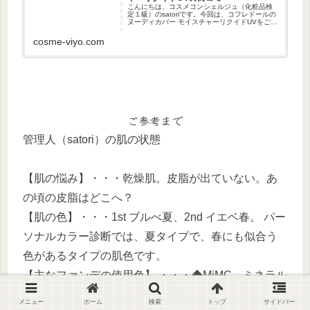
こんにちは、コスメコンシェルジュ（化粧品検
定１級）のsatoriです。今回は、コフレドールの
ヌーディカバー モイスチャーリクイドUVをご紹
介します。satori”ヌーディカバーリクイド”がと
ある雑誌でとても良い評価だったので、それを
cosme-viyo.com
買ったつ...
ご参考まで
管理人（satori）の肌の状態
【肌の悩み】・・・乾燥肌。皮脂が出ていない。あ
の頃の皮脂はどこへ？
【肌の色】・・・1st ブルべ夏、2nd イエベ春。 パー
ソナルカラー診断では、夏タイプで、春にも似合う
色があるタイプの肌色です。
【主なファンデの使用色】 ・・・◆MiMC ミネラル
リキッドリーファンデーション ・・・
メニュー
ホーム
検索
トップ
サイドバー