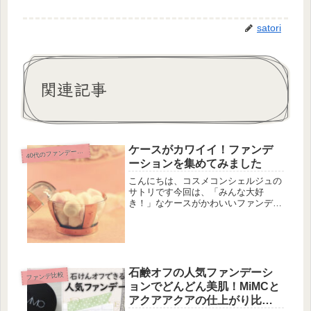
satori
関連記事
ケースがカワイイ！ファンデ
4
0代のファンデーション
ーションを集めてみました
こんにちは、コスメコンシェルジュの
サトリです今回は、「みんな大好
き！」なケースがかわいいファンデー
ションをご紹介します。「パッケージ
もコスメの一部！」と思っている方
は、たくさんいますよね。「いつも、
ついついパケ買いしちゃいます！」と
いう方も...
石鹸オフの人気ファンデーシ
ファンデ比較
ョンでどんどん美肌！MiMCと
アクアアクアの仕上がり比較