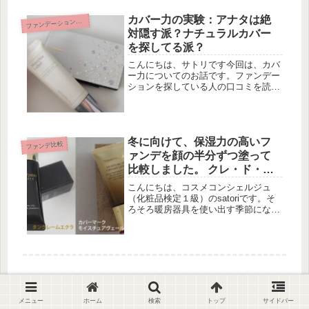
と...
カバー力の実験：アナタは絶
ァンデーション－まとめ
フ
対隠す派？ナチュラルカバー
を探してる派？
こんにちは、サトリです今回は、カバ
ー力についてのお話です。ファンデー
ションを探している人の口コミを読ん
でいると・・・とにかく「カバー
力！」と言っている人が多いです。フ
ァンデーションは、肌に塗って、その
化粧効果により肌をきれいに見せるも
冬に向けて、保湿力の高いフ
のです...
ファンデ比較
ァンデを顔の半分ずつ塗って
比較しました。 クレ・ド・ポ
ー ボーテ タンクレームエク
こんにちは、コスメコンシェルジュ
ラとカバーマーク モイスチ
（化粧品検定１級）のsatoriです。そ
ろそろ暖房器具を使い出す季節になっ
ュア ヴェール クリーミィ
てきました。冬になると、いつもより
リキッド 半顔比較パート３
も肌が乾燥しがちになります。今回
は、100個以上あるファンデーション
の中でも、１位２位を争う保湿力の...
メニュー
ホーム
検索
トップ
サイドバー
お肌に優しいミネラルファンデ。40