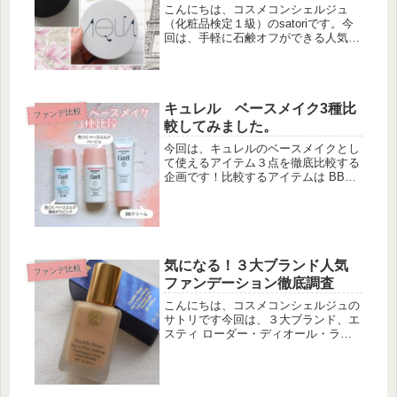
レビュー
こんにちは、コスメコンシェルジュ
（化粧品検定１級）のsatoriです。今
回は、手軽に石鹸オフができる人気フ
ァンデーション２つを、比べてみまし
た。いますぐ 比較結果を見る！＼記
事の内容を動画にしてみました／マス
ク＋花粉症で、お肌が敏感になって...
キュレル ベースメイク3種比
ファンデ比較
較してみました。
今回は、キュレルのベースメイクとし
て使えるアイテム３点を徹底比較する
企画です！比較するアイテムは BBク
リーム 色づくベースミルク ベージュ
色づくベースミルク 湯あがりピンク
です！今回比較のキュレル3種の特徴
を比較してみましたまずは、3種...
気になる！３大ブランド人気
ファンデ比較
ファンデーション徹底調査
こんにちは、コスメコンシェルジュの
サトリです今回は、３大ブランド、エ
スティ ローダー・ディオール・ラン
コムのファンデをご紹介します。いつ
もファンデーションランキングの上位
にいる３大ブランドがあります。それ
は、エスティ ローダーとディオール