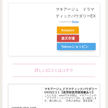
マキアージュ ドラマ
ティックパウダリーEX
created by
Rinker
Amazon
楽天市場
Yahooショッピン
グ
詳しい口コミはコチラ
マキアージュ ドラマティックパウダリー
UVの口コミ【使用前使用後画像あり】
こんにちは、satoriです今回は、マキアージュの
「ドラマティックパウダリー UV」をご紹介しま
す。個人的には、「日本人女性は、資生堂派か
カネボウ派かの二極に分かれる」と思っていま
す。そして、私はカネボウ派でした。資生堂が
cosme-viyo.com