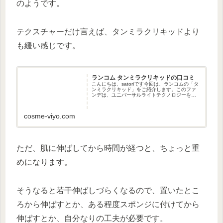
のようです。
テクスチャーだけ言えば、タンミラクリキッドより
も緩い感じです。
ランコム タンミラクリキッドの口コミ
こんにちは、satoriです今回は、ランコムの「タ
ンミラクリキッド」をご紹介します。このファ
ンデは、ユニバーサルライトテクノロジーを採
用しているものらしいです。肌からの光を増幅
する技術、とのことでした。肌からの光は、表
面から反射するものと内...
cosme-viyo.com
ただ、肌に伸ばしてから時間が経つと、ちょっと重
めになります。
そうなると若干伸ばしづらくなるので、置いたとこ
ろから伸ばすとか、ある程度スポンジに付けてから
伸ばすとか、自分なりの工夫が必要です。