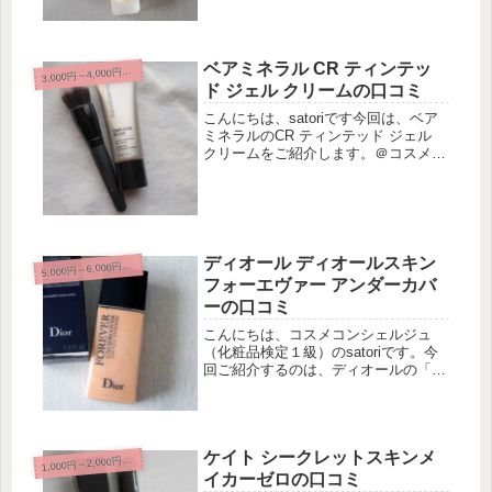
ウェア リキッド」は、国内最大の口
コミサイト＠コスメの、昨年...
ベアミネラル CR ティンテッ
3
,000円～4,000円未満
ド ジェル クリームの口コミ
こんにちは、satoriです今回は、ベア
ミネラルのCR ティンテッド ジェル
クリームをご紹介します。＠コスメに
は、４０代に人気のファンデーション
についてのランキングがあるのです
が・・・去年の１２月１日現在で、そ
の２位にランクインしていたの...
ディオール ディオールスキン
5
,000円～6,000円未満
フォーエヴァー アンダーカバ
ーの口コミ
こんにちは、コスメコンシェルジュ
（化粧品検定１級）のsatoriです。今
回ご紹介するのは、ディオールの「デ
ィオールスキン フォーエヴァー アン
ダーカバー」です。メーカーによれ
ば、「完璧な肌補正を実現するファン
デ」なのだそうです。「アンダーカ...
ケイト シークレットスキンメ
1
,000円～2,000円未満
イカーゼロの口コミ