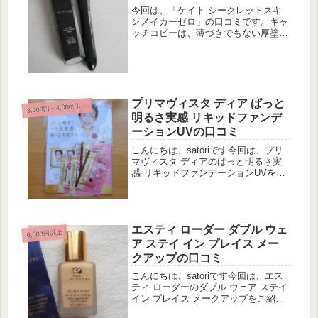
今回は、「ケイト シークレットスキ
ンメイカーゼロ」の口コミです。キャ
ッチコピーは、薄づきでもない厚塗り
でもない ファンデーションの新しい
物語がはじまるだそうです。珍しく発
売前から気になっていたのが、このシ
ークレットスキンメイカーゼロです。
最...
プリマヴィスタ ディア ぱっと
3
,000円～4,000円未満
明るさ実感 リキッドファンデ
ーションUVの口コミ
こんにちは、satoriです今回は、プリ
マヴィスタ ディアのぱっと明るさ実
感 リキッドファンデーションUVをご
紹介します。プリマヴィスタの商品名
って、どうして説明的なんでしょう
ね？「明るさ実感」とか、「くずれに
くい化粧のり実感」とか。同じソ...
エスティ ローダー ダブル ウェ
6,000円以上
ア ステイ イン プレイス メー
クアップの口コミ
こんにちは、satoriです今回は、エス
ティ ローダーのダブル ウェア ステイ
イン プレイス メークアップをご紹介
します。1998年以来、ロングセラー商