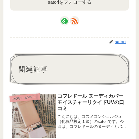
satoriをフォローする
satori
関連記事
コフレドール ヌーディカバー
3
,000円～4,000円未満
モイスチャーリクイドUVの口
コミ
こんにちは、コスメコンシェルジュ
（化粧品検定１級）のsatoriです。今
回は、コフレドールのヌーディカバー
モイスチャーリクイドUVをご紹介し
ます。satori”ヌーディカバーリクイ