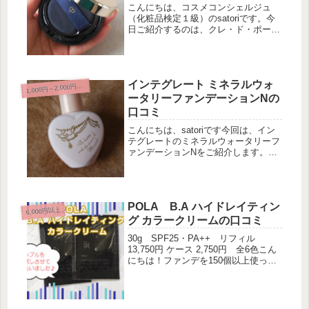
こんにちは、コスメコンシェルジュ
（化粧品検定１級）のsatoriです。今
日ご紹介するのは、クレ・ド・ポー
ボーテのクッションファンデ「タンク
ッションエクラ」です。最初に結論的
な感想を書きますと・・・ 付けたと
きに、ハッキリと分かるカバー力が...
インテグレート ミネラルウォ
1
,000円～2,000円未満
ータリーファンデーションNの
口コミ
こんにちは、satoriです今回は、イン
テグレートのミネラルウォータリーフ
ァンデーションNをご紹介します。
「化粧水」「乳液」「ＵＶカット」
「化粧下地」「ファンデーション」の
効果がひとつにつまったミラクルファ
ンデ、だそうです。でも、ミラクル
POLA B.A ハイドレイティン
フ...
6,000円以上
グ カラークリームの口コミ
30g SPF25・PA++ リフィル
13,750円 ケース 2,750円 全6色こん
にちは！ファンデを150個以上使って
試しているコスメコンシェルジュのサ
トリですみなさん、ワクチンは2回終
わりましたでしょうか？そろそろ、ジ
ワジワ～っとみ...