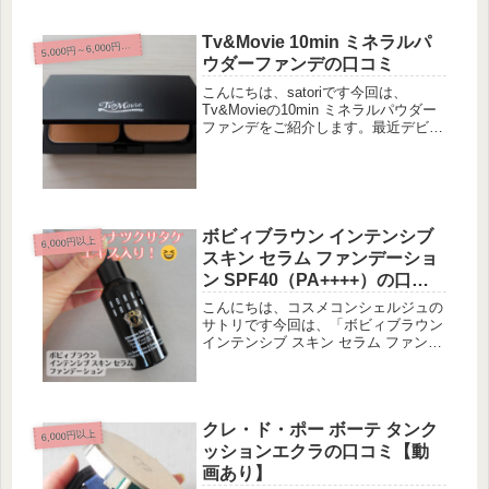
ド”がとある雑誌でとても良い評価だ
ったので、それを買ったつ...
Tv&Movie 10min ミネラルパ
5
,000円～6,000円未満
ウダーファンデの口コミ
こんにちは、satoriです今回は、
Tv&Movieの10min ミネラルパウダー
ファンデをご紹介します。最近デビュ
ーした、Tv&Movieというブランドを
ご存じでしょうか？天然成分100%、
配合成分はオーガニックで、成分の抽
出法にまでこだ...
ボビィブラウン インテンシブ
6,000円以上
スキン セラム ファンデーショ
ン SPF40（PA++++）の口コ
ミ
こんにちは、コスメコンシェルジュの
サトリです今回は、「ボビィブラウン
インテンシブ スキン セラム ファンデ
ーション SPF40 （PA++++）」をご
紹介します。「冬虫夏草」という、有
名な漢方のエキスが配合されているフ
ァンデーションです。...
クレ・ド・ポー ボーテ タンク
6,000円以上
ッションエクラの口コミ【動
画あり】