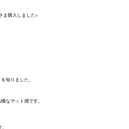
さま購入しました♪
とを知りました。
結構なマット感です。
す。