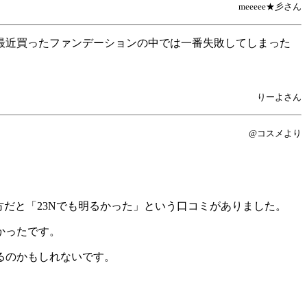
meeeee★彡さん
最近買ったファンデーションの中では一番失敗してしまった
りーよさん
@コスメより
だと「23Nでも明るかった」
という口コミがありました。
かったです。
るのかもしれないです。