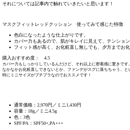
それについては記事内で触れていきたいと思います！
マスクフィットレッドクッション 使ってみて感じた特徴
色白になったような仕上がりです。
カバー力もあるので、肌がキレイに見えて、テンション
フィット感が高く、お化粧直し無しでも、夕方までお化
購入おすすめ度：
4.5
カバー力もしっかりしているんだけど、それ以上に密着感に驚きです
なかなかお化粧直しできないとか、ファンデがスグに落ちちゃう、と
特にミニサイズがプチプラなのでおススメです！
通常価格：2,970円／ミニ1,430円
容量：18g／ミニ4.5g
色：3色
SPF/PA：SPF50+,PA+++