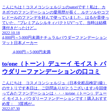
こんにちは！コスメコンシェルジュのsatoriです！私は、カ
ネボウのファンデーションの愛用歴が長く、ルナソルやコフ
レドールのファンデを好んで使っていました。はるか昔使っ
ていた、”プレミアムシルキィパクトUV”って、当時は結構
薄付きだったけど...
2022.10.18
4,000円～5,000円未満
ナチュラル
パウダーファンデーション
マット
日本メーカー
4,000円～5,000円未満
to/one（トーン）デューイ モイスト パ
ウダリーファンデーションの口コミ
こんにちは コスメコンシェルジュ（日本化粧品検定1級）
のサトリです本日は、ご訪問ありがとうございます♪今回使
ってみたファンデーションは・・・to/one（トーン）デュー
イ モイスト パウダリーファンデーションです！購入おすす
め度： 3質感が...
2022.07.30