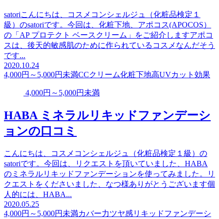
satoriこんにちは、コスメコンシェルジュ（化粧品検定１
級）のsatoriです。今回は、化粧下地、アポコス(APOCOS）
の「AP プロテクト ベースクリーム」をご紹介しますアポコ
スは、後天的敏感肌のために作られているコスメなんだそう
です...
2020.10.24
4,000円～5,000円未満
CCクリーム
化粧下地
高UVカット効果
4,000円～5,000円未満
HABA ミネラルリキッドファンデーシ
ョンの口コミ
こんにちは、コスメコンシェルジュ（化粧品検定１級）の
satoriです。今回は、リクエストを頂いていました、HABA
のミネラルリキッドファンデーションを使ってみました。リ
クエストをくださいました、なつ様ありがとうございます個
人的には、HABA...
2020.05.25
4,000円～5,000円未満
カバー力
ツヤ感
リキッドファンデーシ