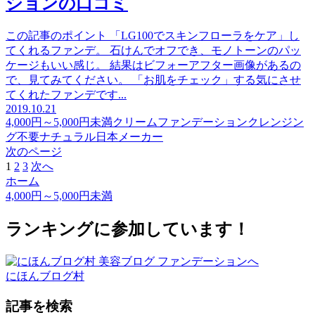
ションの口コミ
この記事のポイント 「LG100でスキンフローラをケア」し
てくれるファンデ。 石けんでオフでき、モノトーンのパッ
ケージもいい感じ。 結果はビフォーアフター画像があるの
で、見てみてください。 「お肌をチェック」する気にさせ
てくれたファンデです...
2019.10.21
4,000円～5,000円未満
クリームファンデーション
クレンジン
グ不要
ナチュラル
日本メーカー
次のページ
1
2
3
次へ
ホーム
4,000円～5,000円未満
ランキングに参加しています！
にほんブログ村
記事を検索