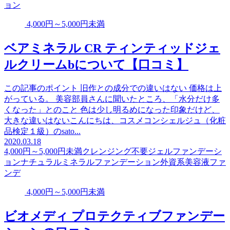
ョン
4,000円～5,000円未満
ベアミネラル CR ティンティッドジェ
ルクリームbについて【口コミ】
この記事のポイント 旧作との成分での違いはない 価格は上
がっている。 美容部員さんに聞いたところ、「水分だけ多
くなった」とのこと 色は少し明るめになった印象だけど、
大きな違いはないこんにちは、コスメコンシェルジュ（化粧
品検定１級）のsato...
2020.03.18
4,000円～5,000円未満
クレンジング不要
ジェルファンデーシ
ョン
ナチュラル
ミネラルファンデーション
外資系
美容液ファ
ンデ
4,000円～5,000円未満
ビオメディ プロテクティブファンデー